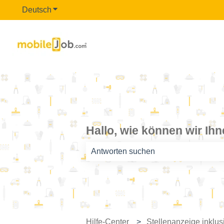
Deutsch
Untermenü für Übersetzungen anzeigen
Hallo, wie können wir Ih
Es gibt keine Vorschläge, da das Such
Hilfe-Center
Stellenanzeige inklus