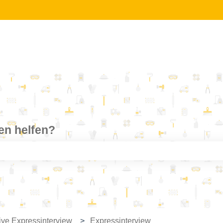
nen helfen?
feld leer ist.
ive Expressinterview
Expressinterview