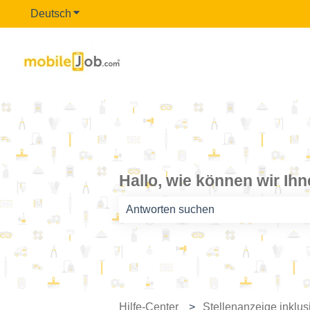
Deutsch
Untermenü für Übersetzungen anzeigen
Hallo, wie können wir Ih
Es gibt keine Vorschläge, da das Such
Hilfe-Center
Stellenanzeige inklus